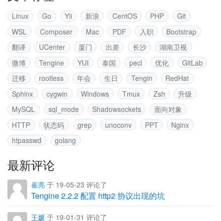
Linux
Go
Yii
新浪
CentOS
PHP
Git
WSL
Composer
Mac
PDF
入职
Bootstrap
翻译
UCenter
厦门
出差
长沙
湖南卫视
微博
Tengine
YUI
泰国
pecl
优化
GitLab
迁移
rootless
年会
生日
Tengin
RedHat
Sphinx
cygwin
Windows
Tmux
Zsh
升级
MySQL
sql_mode
Shadowsockets
面向对象
HTTP
状态码
grep
unoconv
PPT
Nginx
htpasswd
golang
最新评论
崔亮
于 19-05-23 评论了
Tengine 2.2.2 配置 http2 协议出现的坑
王媛
于 19-01-31 评论了