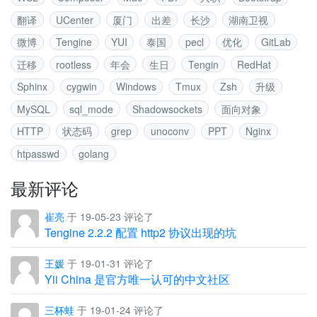
翻译
UCenter
厦门
出差
长沙
湖南卫视
微博
Tengine
YUI
泰国
pecl
优化
GitLab
迁移
rootless
年会
生日
Tengin
RedHat
Sphinx
cygwin
Windows
Tmux
Zsh
升级
MySQL
sql_mode
Shadowsockets
面向对象
HTTP
状态码
grep
unoconv
PPT
Nginx
htpasswd
golang
最新评论
崔亮
于 19-05-23 评论了
Tengine 2.2.2 配置 http2 协议出现的坑
王媛
于 19-01-31 评论了
Yii China 是官方唯一认可的中文社区
三杯蛙
于 19-01-24 评论了