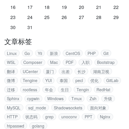
16
17
18
19
20
21
22
23
24
25
26
27
28
29
30
31
文章标签
Linux
Go
Yii
新浪
CentOS
PHP
Git
WSL
Composer
Mac
PDF
入职
Bootstrap
翻译
UCenter
厦门
出差
长沙
湖南卫视
微博
Tengine
YUI
泰国
pecl
优化
GitLab
迁移
rootless
年会
生日
Tengin
RedHat
Sphinx
cygwin
Windows
Tmux
Zsh
升级
MySQL
sql_mode
Shadowsockets
面向对象
HTTP
状态码
grep
unoconv
PPT
Nginx
htpasswd
golang