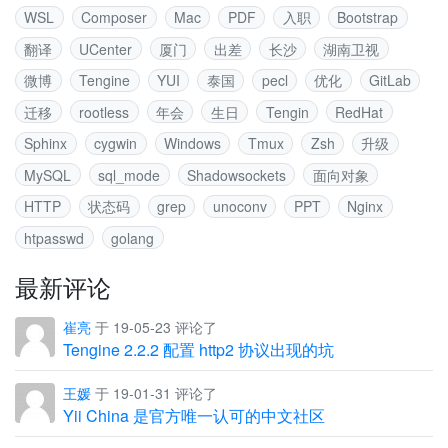
WSL
Composer
Mac
PDF
入职
Bootstrap
翻译
UCenter
厦门
出差
长沙
湖南卫视
微博
Tengine
YUI
泰国
pecl
优化
GitLab
迁移
rootless
年会
生日
Tengin
RedHat
Sphinx
cygwin
Windows
Tmux
Zsh
升级
MySQL
sql_mode
Shadowsockets
面向对象
HTTP
状态码
grep
unoconv
PPT
Nginx
htpasswd
golang
最新评论
崔亮
于 19-05-23 评论了
Tengine 2.2.2 配置 http2 协议出现的坑
王媛
于 19-01-31 评论了
Yii China 是官方唯一认可的中文社区