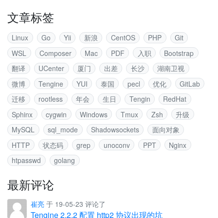
文章标签
Linux
Go
Yii
新浪
CentOS
PHP
Git
WSL
Composer
Mac
PDF
入职
Bootstrap
翻译
UCenter
厦门
出差
长沙
湖南卫视
微博
Tengine
YUI
泰国
pecl
优化
GitLab
迁移
rootless
年会
生日
Tengin
RedHat
Sphinx
cygwin
Windows
Tmux
Zsh
升级
MySQL
sql_mode
Shadowsockets
面向对象
HTTP
状态码
grep
unoconv
PPT
Nginx
htpasswd
golang
最新评论
崔亮
于 19-05-23 评论了
Tengine 2.2.2 配置 http2 协议出现的坑