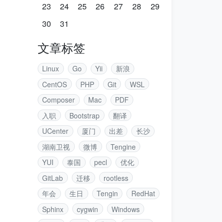
23
24
25
26
27
28
29
30
31
文章标签
Linux
Go
Yii
新浪
CentOS
PHP
Git
WSL
Composer
Mac
PDF
入职
Bootstrap
翻译
UCenter
厦门
出差
长沙
湖南卫视
微博
Tengine
YUI
泰国
pecl
优化
GitLab
迁移
rootless
年会
生日
Tengin
RedHat
Sphinx
cygwin
Windows