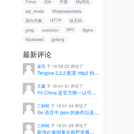
Tmux
Zsh
升级
MySQL
sql_mode
Shadowsockets
面向对象
HTTP
状态码
grep
unoconv
PPT
Nginx
htpasswd
golang
最新评论
崔亮
于 19-05-23 评论了
Tengine 2.2.2 配置 http2 协议出现的坑
王媛
于 19-01-31 评论了
Yii China 是官方唯一认可的中文社区
三杯蛙
于 19-01-24 评论了
Go 语言中 json 的操作以及常见问题
三杯蛙
于 19-01-24 评论了
新浪赴泰国曼谷和芭提雅团建