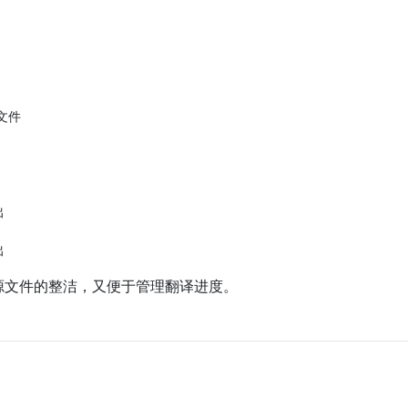
文件

）





源文件的整洁，又便于管理翻译进度。