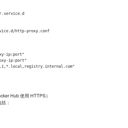
y-ip:port"

xy-ip:port"

ker Hub 使用 HTTPS）
包括：