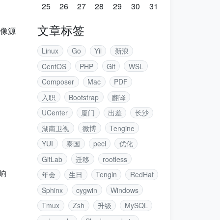
25
26
27
28
29
30
31
文章标签
镜像源
Linux
Go
Yii
新浪
CentOS
PHP
Git
WSL
Composer
Mac
PDF
入职
Bootstrap
翻译
UCenter
厦门
出差
长沙
湖南卫视
微博
Tengine
YUI
泰国
pecl
优化
GitLab
迁移
rootless
响
年会
生日
Tengin
RedHat
Sphinx
cygwin
Windows
Tmux
Zsh
升级
MySQL