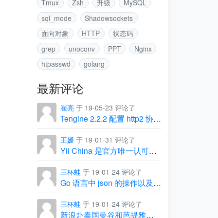
Tmux
Zsh
升级
MySQL
sql_mode
Shadowsockets
面向对象
HTTP
状态码
grep
unoconv
PPT
Nginx
htpasswd
golang
最新评论
崔亮
于 19-05-23 评论了
Tengine 2.2.2 配置 http2 协议出现的坑
王媛
于 19-01-31 评论了
Yii China 是官方唯一认可的中文社区
三杯蛙
于 19-01-24 评论了
Go 语言中 json 的操作以及常见问题
三杯蛙
于 19-01-24 评论了
新浪赴泰国曼谷和芭提雅团建