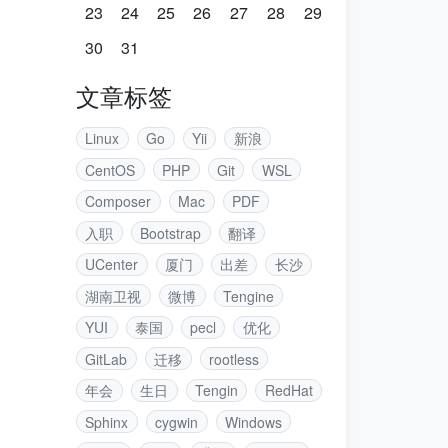
23
24
25
26
27
28
29
30
31
文章标签
Linux
Go
Yii
新浪
CentOS
PHP
Git
WSL
Composer
Mac
PDF
入职
Bootstrap
翻译
UCenter
厦门
出差
长沙
湖南卫视
微博
Tengine
YUI
泰国
pecl
优化
GitLab
迁移
rootless
年会
生日
Tengin
RedHat
Sphinx
cygwin
Windows