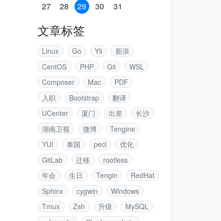
27
28
29
30
31
文章标签
Linux
Go
Yii
新浪
CentOS
PHP
Git
WSL
Composer
Mac
PDF
入职
Bootstrap
翻译
UCenter
厦门
出差
长沙
湖南卫视
微博
Tengine
YUI
泰国
pecl
优化
GitLab
迁移
rootless
年会
生日
Tengin
RedHat
Sphinx
cygwin
Windows
Tmux
Zsh
升级
MySQL