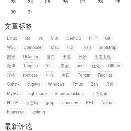
23
24
25
26
27
28
29
30
31
文章标签
Linux
Go
Yii
新浪
CentOS
PHP
Git
WSL
Composer
Mac
PDF
入职
Bootstrap
翻译
UCenter
厦门
出差
长沙
湖南卫视
微博
Tengine
YUI
泰国
pecl
优化
GitLab
迁移
rootless
年会
生日
Tengin
RedHat
Sphinx
cygwin
Windows
Tmux
Zsh
升级
MySQL
sql_mode
Shadowsockets
面向对象
HTTP
状态码
grep
unoconv
PPT
Nginx
htpasswd
golang
最新评论