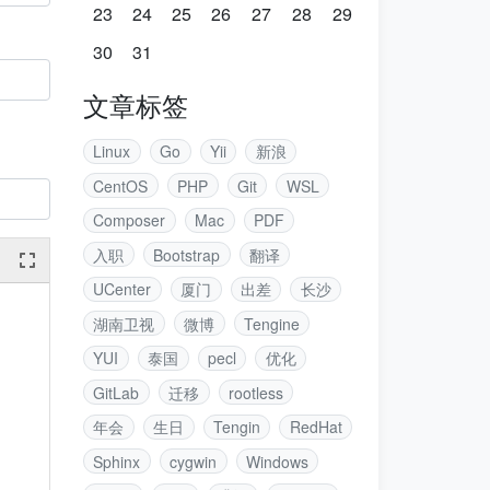
23
24
25
26
27
28
29
30
31
文章标签
Linux
Go
Yii
新浪
CentOS
PHP
Git
WSL
Composer
Mac
PDF
入职
Bootstrap
翻译
UCenter
厦门
出差
长沙
湖南卫视
微博
Tengine
YUI
泰国
pecl
优化
GitLab
迁移
rootless
年会
生日
Tengin
RedHat
Sphinx
cygwin
Windows