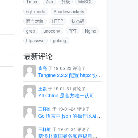
Tmux
Zsh
升级
MySQL
sql_mode
Shadowsockets
面向对象
HTTP
状态码
grep
unoconv
PPT
Nginx
htpasswd
golang
最新评论
崔亮
于 19-05-23 评论了
Tengine 2.2.2 配置 http2 协议出现的坑
王媛
于 19-01-31 评论了
Yii China 是官方唯一认可的中文社区
三杯蛙
于 19-01-24 评论了
Go 语言中 json 的操作以及常见问题
三杯蛙
于 19-01-24 评论了
新浪赴泰国曼谷和芭提雅团建