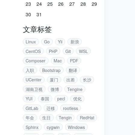
23
24
25
26
27
28
29
30
31
文章标签
Linux
Go
Yii
新浪
CentOS
PHP
Git
WSL
Composer
Mac
PDF
入职
Bootstrap
翻译
UCenter
厦门
出差
长沙
湖南卫视
微博
Tengine
YUI
泰国
pecl
优化
GitLab
迁移
rootless
年会
生日
Tengin
RedHat
Sphinx
cygwin
Windows