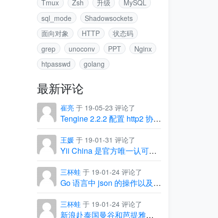
Tmux
Zsh
升级
MySQL
sql_mode
Shadowsockets
面向对象
HTTP
状态码
grep
unoconv
PPT
Nginx
htpasswd
golang
最新评论
崔亮
于 19-05-23 评论了
Tengine 2.2.2 配置 http2 协议出现的坑
王媛
于 19-01-31 评论了
Yii China 是官方唯一认可的中文社区
三杯蛙
于 19-01-24 评论了
Go 语言中 json 的操作以及常见问题
三杯蛙
于 19-01-24 评论了
新浪赴泰国曼谷和芭提雅团建