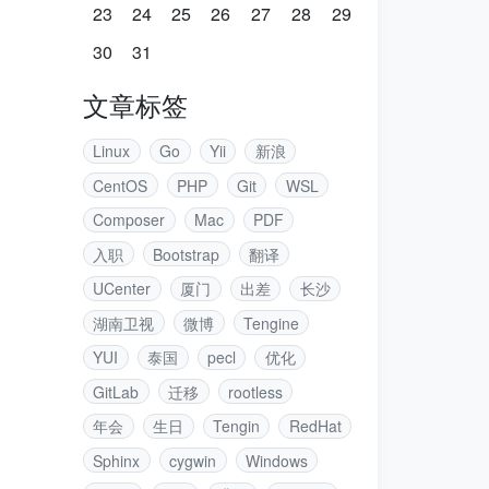
23
24
25
26
27
28
29
30
31
文章标签
Linux
Go
Yii
新浪
CentOS
PHP
Git
WSL
Composer
Mac
PDF
入职
Bootstrap
翻译
UCenter
厦门
出差
长沙
湖南卫视
微博
Tengine
YUI
泰国
pecl
优化
GitLab
迁移
rootless
年会
生日
Tengin
RedHat
Sphinx
cygwin
Windows