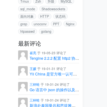
Tmux
Zsh
升级
MySQL
sql_mode
Shadowsockets
面向对象
HTTP
状态码
grep
unoconv
PPT
Nginx
htpasswd
golang
最新评论
崔亮
于 19-05-23 评论了
Tengine 2.2.2 配置 http2 协议出现的坑
王媛
于 19-01-31 评论了
Yii China 是官方唯一认可的中文社区
三杯蛙
于 19-01-24 评论了
Go 语言中 json 的操作以及常见问题
三杯蛙
于 19-01-24 评论了
新浪赴泰国曼谷和芭提雅团建