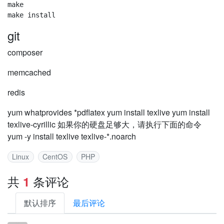
make 

git
composer
memcached
redis
yum whatprovides *pdflatex yum install texlive yum install
texlive-cyrillic 如果你的硬盘足够大，请执行下面的命令
yum -y install texlive texlive-*.noarch
Linux
CentOS
PHP
共
条评论
1
默认排序
最后评论