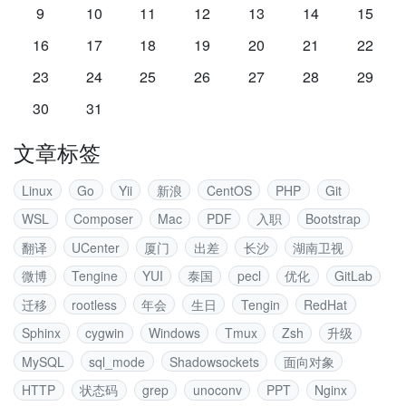
9
10
11
12
13
14
15
16
17
18
19
20
21
22
23
24
25
26
27
28
29
30
31
文章标签
Linux
Go
Yii
新浪
CentOS
PHP
Git
WSL
Composer
Mac
PDF
入职
Bootstrap
翻译
UCenter
厦门
出差
长沙
湖南卫视
微博
Tengine
YUI
泰国
pecl
优化
GitLab
迁移
rootless
年会
生日
Tengin
RedHat
Sphinx
cygwin
Windows
Tmux
Zsh
升级
MySQL
sql_mode
Shadowsockets
面向对象
HTTP
状态码
grep
unoconv
PPT
Nginx