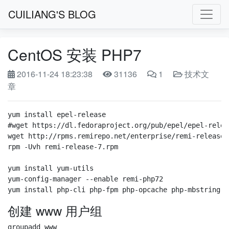
CUILIANG'S BLOG
CentOS 安装 PHP7
2016-11-24 18:23:38
31136
1
技术文
章
yum install epel-release

#wget https://dl.fedoraproject.org/pub/epel/epel-relea
wget http://rpms.remirepo.net/enterprise/remi-release-7
rpm -Uvh remi-release-7.rpm

yum install yum-utils

yum-config-manager --enable remi-php72

创建 www 用户组
groupadd www
