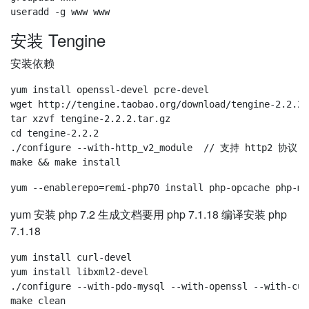
安装 Tengine
安装依赖
yum install openssl-devel pcre-devel

wget http://tengine.taobao.org/download/tengine-2.2.2.t
tar xzvf tengine-2.2.2.tar.gz

cd tengine-2.2.2

./configure --with-http_v2_module  // 支持 http2 协议

yum 安装 php 7.2 生成文档要用 php 7.1.18 编译安装 php
7.1.18
yum install curl-devel

yum install libxml2-devel

./configure --with-pdo-mysql --with-openssl --with-cur
make clean
