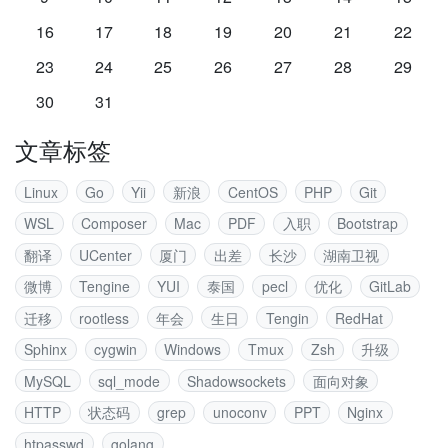
16
17
18
19
20
21
22
23
24
25
26
27
28
29
30
31
文章标签
Linux
Go
Yii
新浪
CentOS
PHP
Git
WSL
Composer
Mac
PDF
入职
Bootstrap
翻译
UCenter
厦门
出差
长沙
湖南卫视
微博
Tengine
YUI
泰国
pecl
优化
GitLab
迁移
rootless
年会
生日
Tengin
RedHat
Sphinx
cygwin
Windows
Tmux
Zsh
升级
MySQL
sql_mode
Shadowsockets
面向对象
HTTP
状态码
grep
unoconv
PPT
Nginx
htpasswd
golang