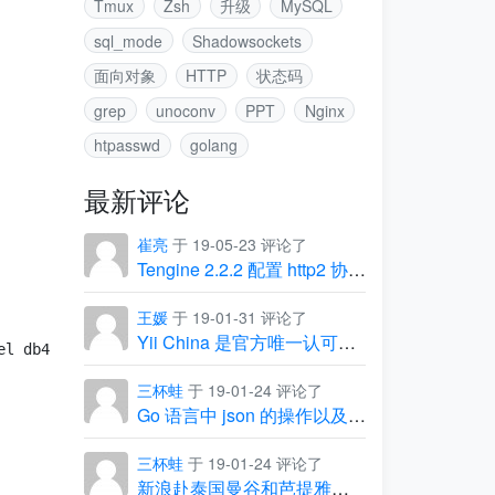
Tmux
Zsh
升级
MySQL
sql_mode
Shadowsockets
面向对象
HTTP
状态码
grep
unoconv
PPT
Nginx
htpasswd
golang
最新评论
崔亮
于 19-05-23 评论了
Tengine 2.2.2 配置 http2 协议出现的坑
王媛
于 19-01-31 评论了
Yii China 是官方唯一认可的中文社区
l db4-devel libpcap-devel xz-devel libffi-devel

三杯蛙
于 19-01-24 评论了
Go 语言中 json 的操作以及常见问题
三杯蛙
于 19-01-24 评论了
新浪赴泰国曼谷和芭提雅团建