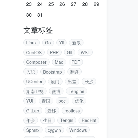
23
24
25
26
27
28
29
30
31
文章标签
Linux
Go
Yii
新浪
CentOS
PHP
Git
WSL
Composer
Mac
PDF
入职
Bootstrap
翻译
UCenter
厦门
出差
长沙
湖南卫视
微博
Tengine
YUI
泰国
pecl
优化
GitLab
迁移
rootless
年会
生日
Tengin
RedHat
Sphinx
cygwin
Windows