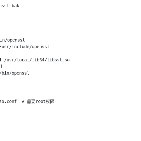
/openssl

usr/include/openssl

1 /usr/local/lib64/libssl.so



.so.conf  # 需要root权限
