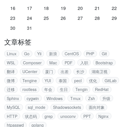
16
17
18
19
20
21
22
23
24
25
26
27
28
29
30
31
文章标签
Linux
Go
Yii
新浪
CentOS
PHP
Git
WSL
Composer
Mac
PDF
入职
Bootstrap
翻译
UCenter
厦门
出差
长沙
湖南卫视
微博
Tengine
YUI
泰国
pecl
优化
GitLab
迁移
rootless
年会
生日
Tengin
RedHat
Sphinx
cygwin
Windows
Tmux
Zsh
升级
MySQL
sql_mode
Shadowsockets
面向对象
HTTP
状态码
grep
unoconv
PPT
Nginx
htpasswd
golang