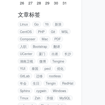
26
27
28
29
30
31
文章标签
Linux
Go
Yii
新浪
CentOS
PHP
Git
WSL
Composer
Mac
PDF
入职
Bootstrap
翻译
UCenter
厦门
出差
长沙
湖南卫视
微博
Tengine
YUI
泰国
pecl
优化
GitLab
迁移
rootless
年会
生日
Tengin
RedHat
Sphinx
cygwin
Windows
Tmux
Zsh
升级
MySQL